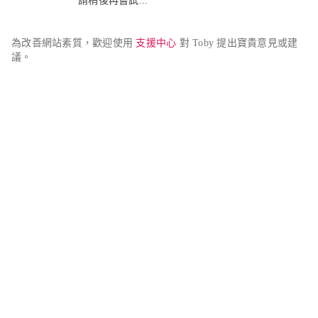
請稍後再嘗試...
為改善網站素質，歡迎使用 
支援中心
 對 Toby 提出寶貴意見或建
議。