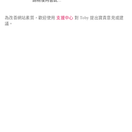
請稍後再嘗試...
為改善網站素質，歡迎使用 
支援中心
 對 Toby 提出寶貴意見或建
議。