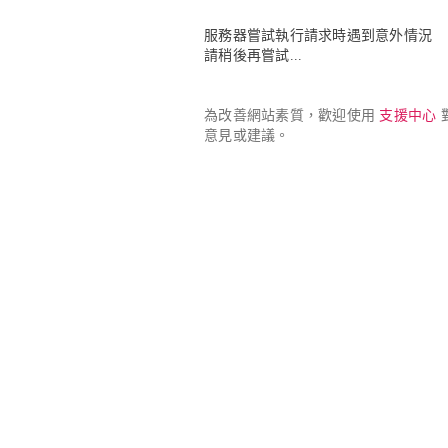
服務器嘗試執行請求時遇到意外情況

請稍後再嘗試...
為改善網站素質，歡迎使用 
支援中心
 
意見或建議。