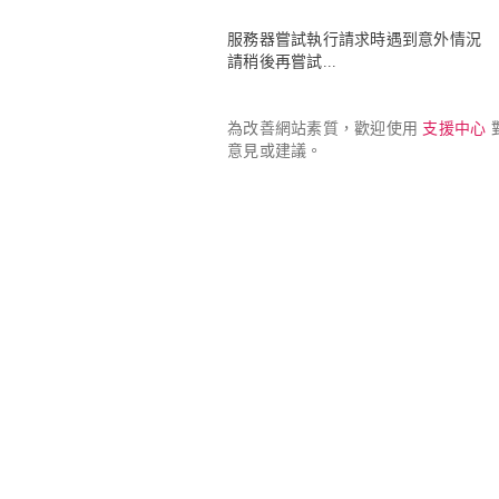
服務器嘗試執行請求時遇到意外情況

請稍後再嘗試...
為改善網站素質，歡迎使用 
支援中心
 
意見或建議。