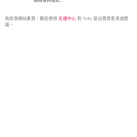
請稍後再嘗試...
為改善網站素質，歡迎使用 
支援中心
 對 Toby 提出寶貴意見或建
議。