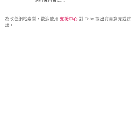
請稍後再嘗試...
為改善網站素質，歡迎使用 
支援中心
 對 Toby 提出寶貴意見或建
議。