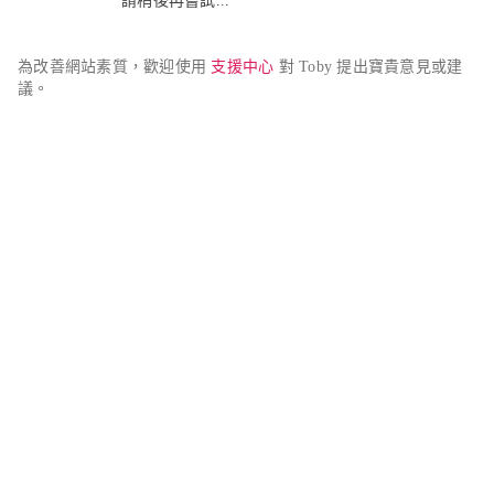
請稍後再嘗試...
為改善網站素質，歡迎使用 
支援中心
 對 Toby 提出寶貴意見或建
議。