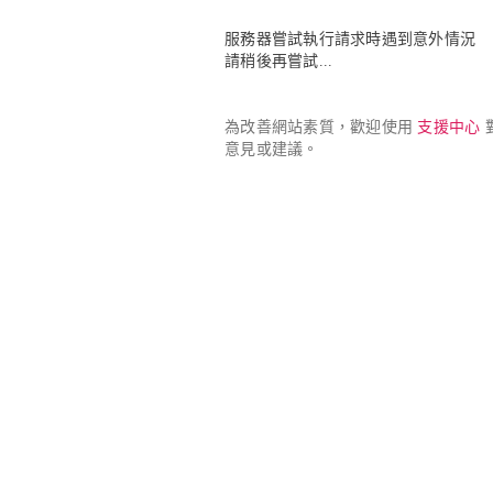
服務器嘗試執行請求時遇到意外情況

請稍後再嘗試...
為改善網站素質，歡迎使用 
支援中心
 
意見或建議。