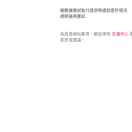
服務器嘗試執行請求時遇到意外情況

請稍後再嘗試...
為改善網站素質，歡迎使用 
支援中心
 
意見或建議。