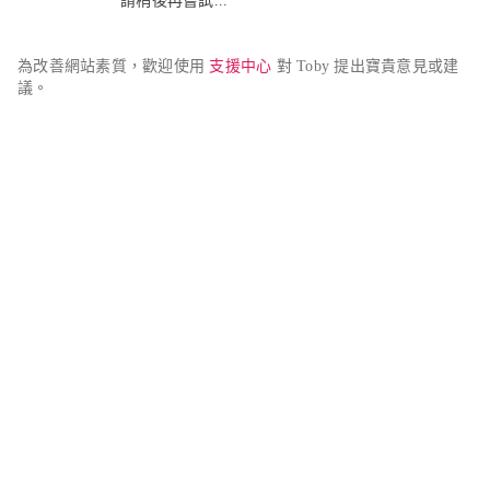
請稍後再嘗試...
為改善網站素質，歡迎使用 
支援中心
 對 Toby 提出寶貴意見或建
議。