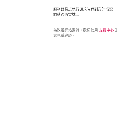
服務器嘗試執行請求時遇到意外情況

請稍後再嘗試...
為改善網站素質，歡迎使用 
支援中心
 
意見或建議。