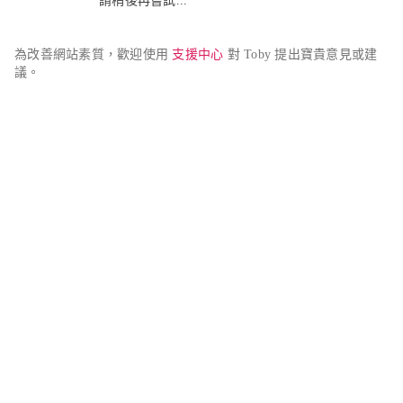
請稍後再嘗試...
為改善網站素質，歡迎使用 
支援中心
 對 Toby 提出寶貴意見或建
議。