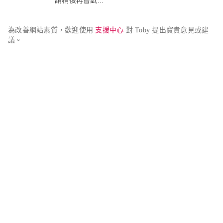
請稍後再嘗試...
為改善網站素質，歡迎使用 
支援中心
 對 Toby 提出寶貴意見或建
議。