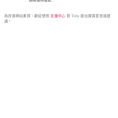
請稍後再嘗試...
為改善網站素質，歡迎使用 
支援中心
 對 Toby 提出寶貴意見或建
議。