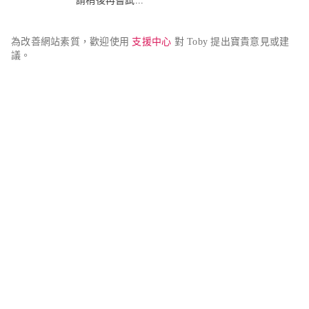
請稍後再嘗試...
為改善網站素質，歡迎使用 
支援中心
 對 Toby 提出寶貴意見或建
議。