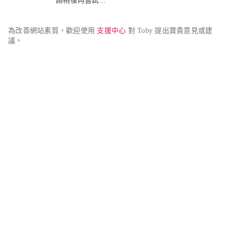
請稍後再嘗試...
為改善網站素質，歡迎使用 
支援中心
 對 Toby 提出寶貴意見或建
議。