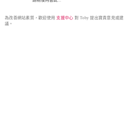
請稍後再嘗試...
為改善網站素質，歡迎使用 
支援中心
 對 Toby 提出寶貴意見或建
議。