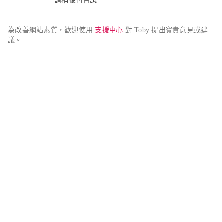
請稍後再嘗試...
為改善網站素質，歡迎使用 
支援中心
 對 Toby 提出寶貴意見或建
議。