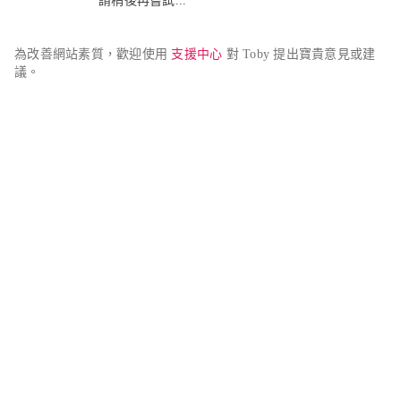
請稍後再嘗試...
為改善網站素質，歡迎使用 
支援中心
 對 Toby 提出寶貴意見或建
議。