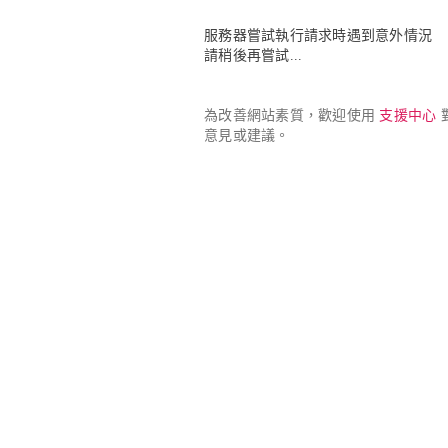
服務器嘗試執行請求時遇到意外情況

請稍後再嘗試...
為改善網站素質，歡迎使用 
支援中心
 
意見或建議。