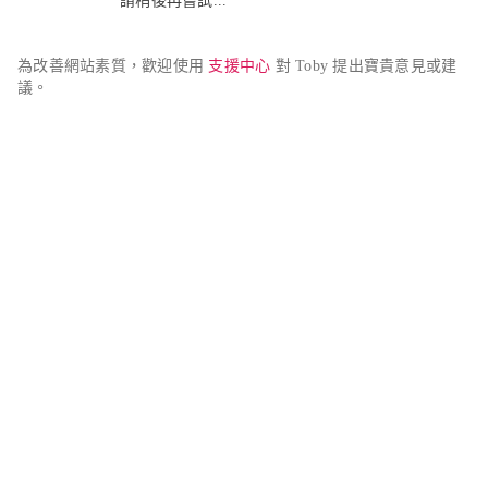
請稍後再嘗試...
為改善網站素質，歡迎使用 
支援中心
 對 Toby 提出寶貴意見或建
議。