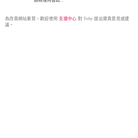
請稍後再嘗試...
為改善網站素質，歡迎使用 
支援中心
 對 Toby 提出寶貴意見或建
議。