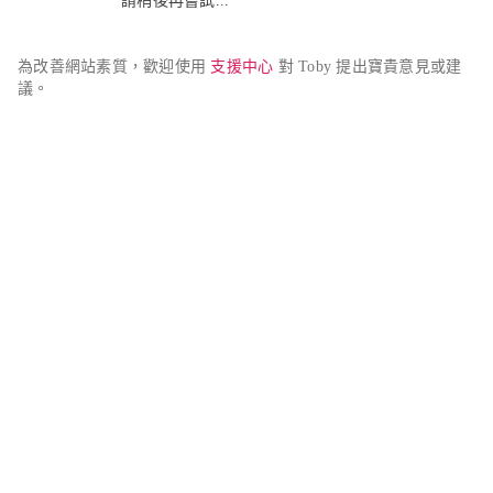
請稍後再嘗試...
為改善網站素質，歡迎使用 
支援中心
 對 Toby 提出寶貴意見或建
議。