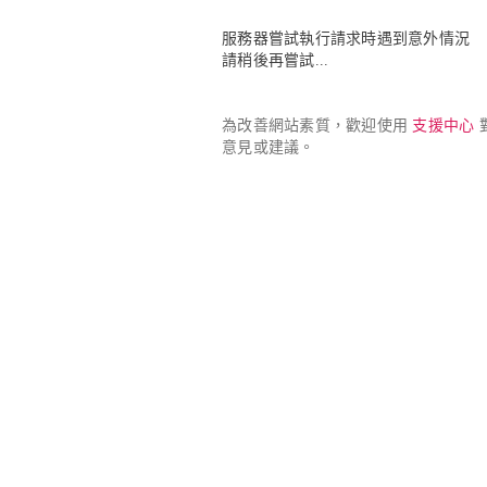
服務器嘗試執行請求時遇到意外情況

請稍後再嘗試...
為改善網站素質，歡迎使用 
支援中心
 
意見或建議。