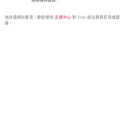
請稍後再嘗試...
為改善網站素質，歡迎使用 
支援中心
 對 Toby 提出寶貴意見或建
議。