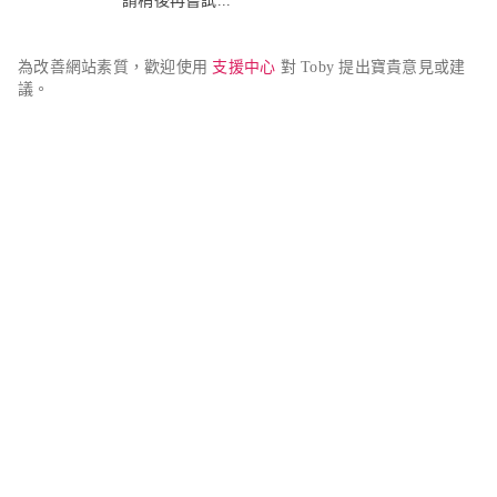
請稍後再嘗試...
為改善網站素質，歡迎使用 
支援中心
 對 Toby 提出寶貴意見或建
議。