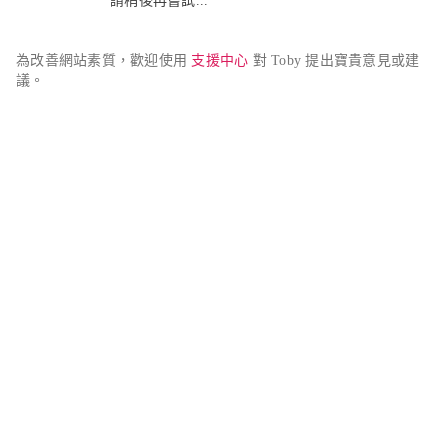
請稍後再嘗試...
為改善網站素質，歡迎使用 
支援中心
 對 Toby 提出寶貴意見或建
議。