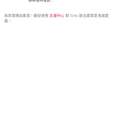
請稍後再嘗試...
為改善網站素質，歡迎使用 
支援中心
 對 Toby 提出寶貴意見或建
議。