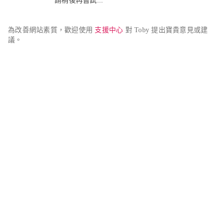
請稍後再嘗試...
為改善網站素質，歡迎使用 
支援中心
 對 Toby 提出寶貴意見或建
議。