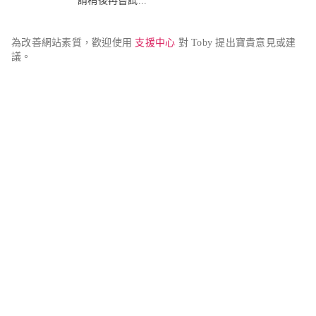
請稍後再嘗試...
為改善網站素質，歡迎使用 
支援中心
 對 Toby 提出寶貴意見或建
議。