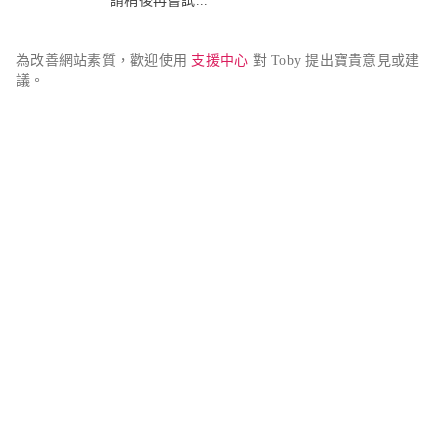
請稍後再嘗試...
為改善網站素質，歡迎使用 
支援中心
 對 Toby 提出寶貴意見或建
議。