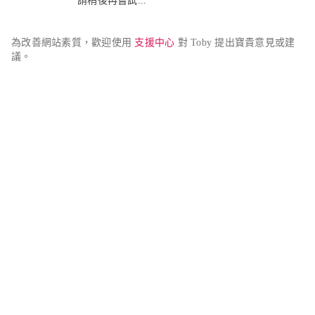
請稍後再嘗試...
為改善網站素質，歡迎使用 
支援中心
 對 Toby 提出寶貴意見或建
議。