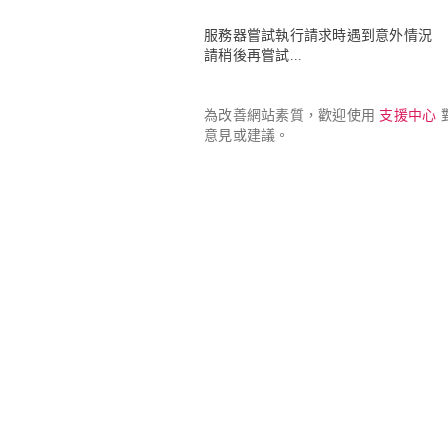
服務器嘗試執行請求時遇到意外情況

請稍後再嘗試...
為改善網站素質，歡迎使用 
支援中心
 
意見或建議。