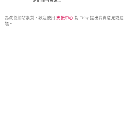
請稍後再嘗試...
為改善網站素質，歡迎使用 
支援中心
 對 Toby 提出寶貴意見或建
議。