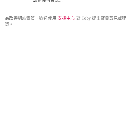
請稍後再嘗試...
為改善網站素質，歡迎使用 
支援中心
 對 Toby 提出寶貴意見或建
議。