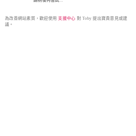
請稍後再嘗試...
為改善網站素質，歡迎使用 
支援中心
 對 Toby 提出寶貴意見或建
議。