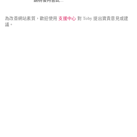
請稍後再嘗試...
為改善網站素質，歡迎使用 
支援中心
 對 Toby 提出寶貴意見或建
議。