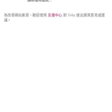
請稍後再嘗試...
為改善網站素質，歡迎使用 
支援中心
 對 Toby 提出寶貴意見或建
議。