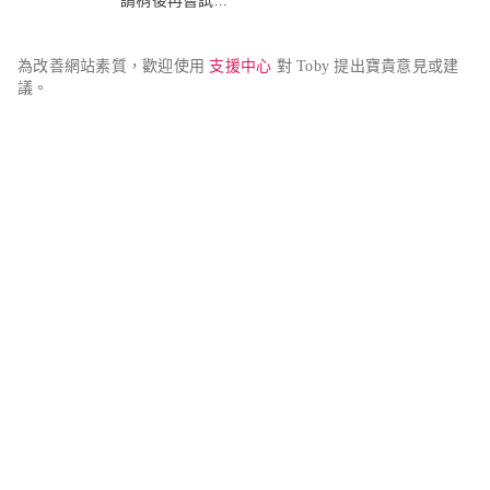
請稍後再嘗試...
為改善網站素質，歡迎使用 
支援中心
 對 Toby 提出寶貴意見或建
議。