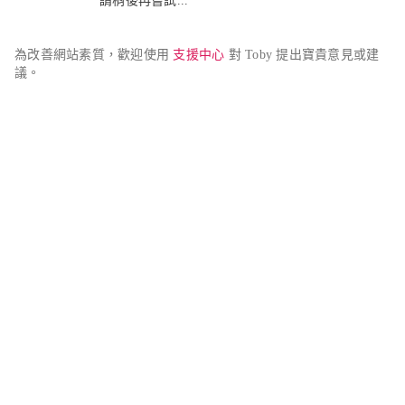
請稍後再嘗試...
為改善網站素質，歡迎使用 
支援中心
 對 Toby 提出寶貴意見或建
議。