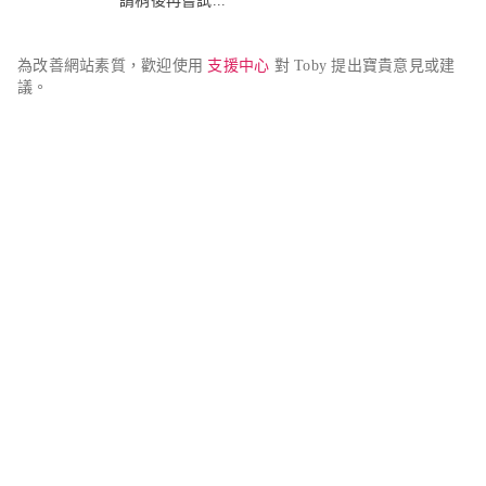
請稍後再嘗試...
為改善網站素質，歡迎使用 
支援中心
 對 Toby 提出寶貴意見或建
議。