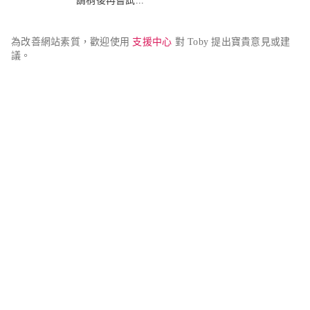
請稍後再嘗試...
為改善網站素質，歡迎使用 
支援中心
 對 Toby 提出寶貴意見或建
議。