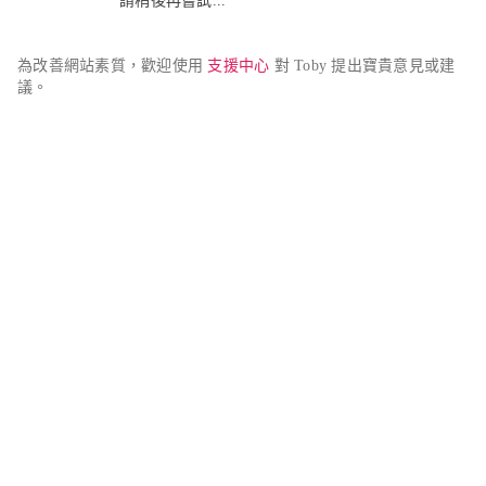
請稍後再嘗試...
為改善網站素質，歡迎使用 
支援中心
 對 Toby 提出寶貴意見或建
議。