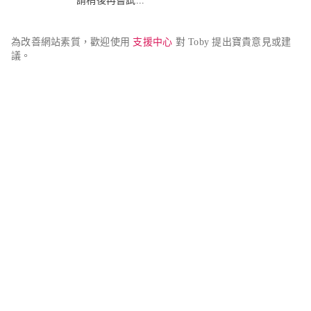
請稍後再嘗試...
為改善網站素質，歡迎使用 
支援中心
 對 Toby 提出寶貴意見或建
議。