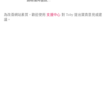
請稍後再嘗試...
為改善網站素質，歡迎使用 
支援中心
 對 Toby 提出寶貴意見或建
議。