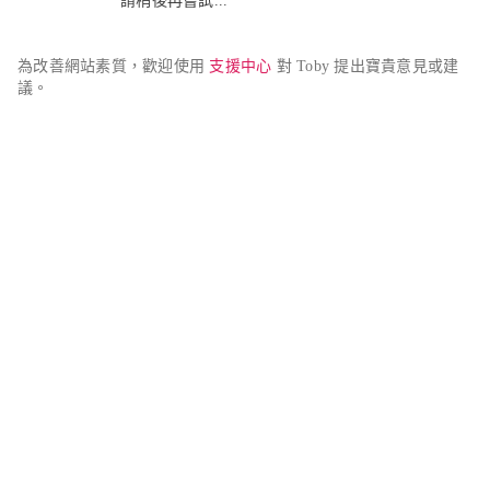
請稍後再嘗試...
為改善網站素質，歡迎使用 
支援中心
 對 Toby 提出寶貴意見或建
議。