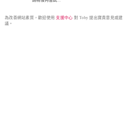
請稍後再嘗試...
為改善網站素質，歡迎使用 
支援中心
 對 Toby 提出寶貴意見或建
議。