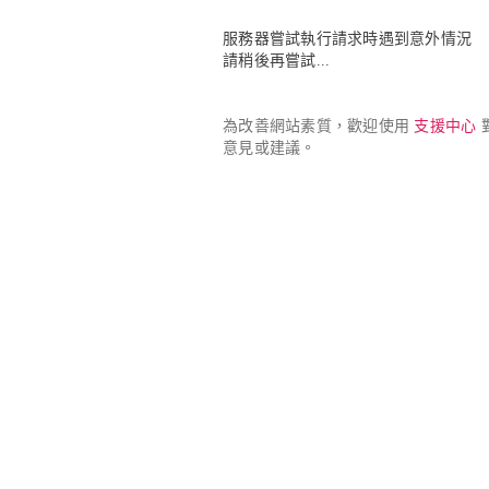
服務器嘗試執行請求時遇到意外情況

請稍後再嘗試...
為改善網站素質，歡迎使用 
支援中心
 
意見或建議。