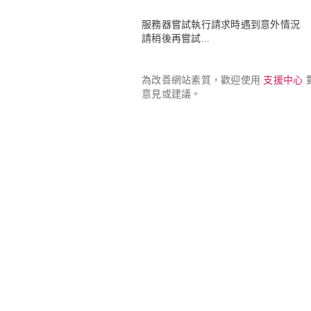
服務器嘗試執行請求時遇到意外情況

請稍後再嘗試...
為改善網站素質，歡迎使用 
支援中心
 
意見或建議。