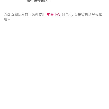
請稍後再嘗試...
為改善網站素質，歡迎使用 
支援中心
 對 Toby 提出寶貴意見或建
議。